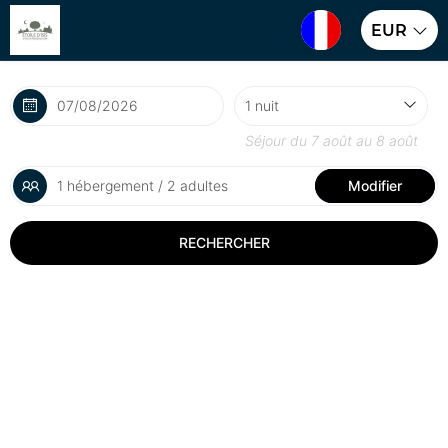
EUR
Séjour du
7 août
au
8 août
1 hébergement / 2 adultes
Modifier