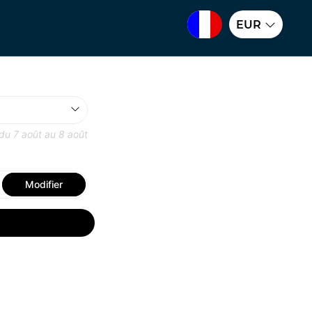
EUR
 du
7 août
au
8 août
Modifier