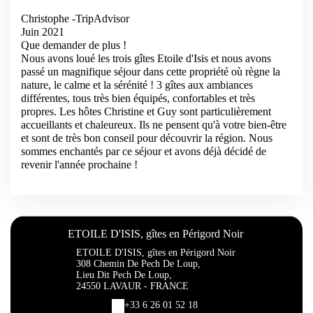
Christophe -TripAdvisor
Juin 2021
Que demander de plus !
Nous avons loué les trois gîtes Etoile d'Isis et nous avons
passé un magnifique séjour dans cette propriété où règne la
nature, le calme et la sérénité ! 3 gîtes aux ambiances
différentes, tous très bien équipés, confortables et très
propres. Les hôtes Christine et Guy sont particulièrement
accueillants et chaleureux. Ils ne pensent qu'à votre bien-être
et sont de très bon conseil pour découvrir la région. Nous
sommes enchantés par ce séjour et avons déjà décidé de
revenir l'année prochaine !
ETOILE D'ISIS, gîtes en Périgord Noir
ETOILE D'ISIS, gîtes en Périgord Noir
308 Chemin De Pech De Loup,
Lieu Dit Pech De Loup,
24550 LAVAUR - FRANCE
+33 6 26 01 52 18